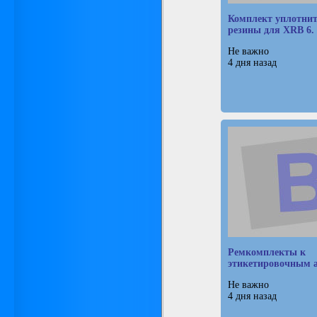
Комплект уплотни
резины для XRB 6.
Не важно
4 дня назад
Ремкомплекты к
этикетировочным 
Не важно
4 дня назад