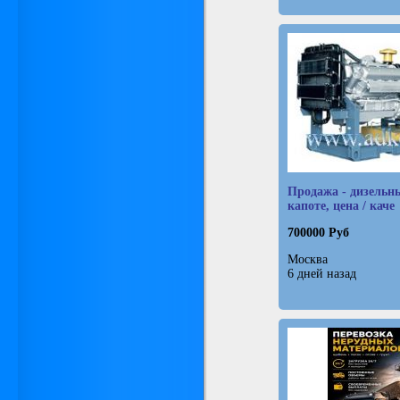
Продажа - дизельн
капоте, цена / каче
700000 Руб
Москва
6 дней назад