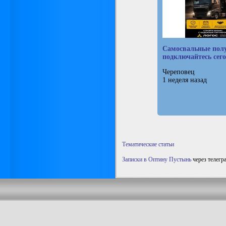
Самосвальные пол
подключайтесь сег
Череповец
1 неделя назад
Тематические статьи
Записки в Оптину Пустынь
через телегр