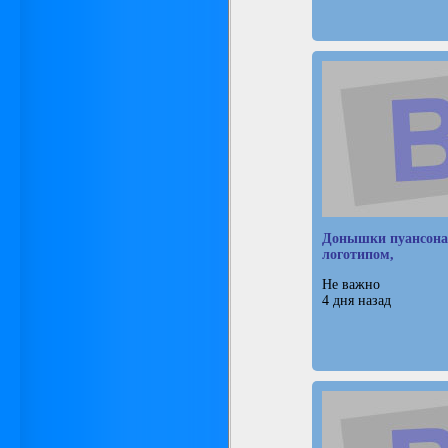
Донышки пуансона
логотипом,
Не важно
4 дня назад