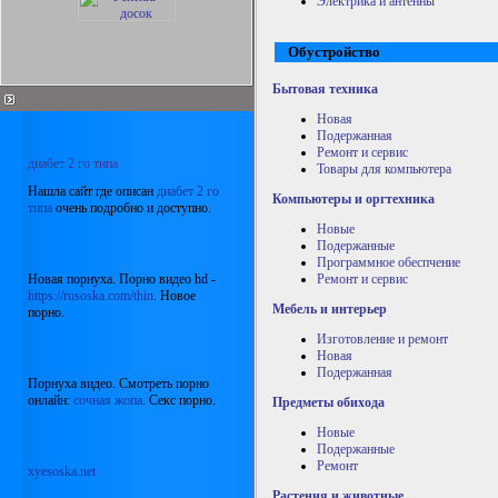
Электрика и антенны
Обустройство
Бытовая техника
Новая
Подержанная
Ремонт и сервис
диабет 2 го типа
Товары для компьютера
Нашла сайт где описан
диабет 2 го
Компьютеры и оргтехника
типа
очень подробно и доступно.
Новые
Подержанные
Программное обеспчение
Новая порнуха. Порно видео hd -
Ремонт и сервис
https://rusoska.com/thin
. Новое
Мебель и интерьер
порно.
Изготовление и ремонт
Новая
Подержанная
Порнуха видео. Смотреть порно
онлайн:
сочная жопа
. Секс порно.
Предметы обихода
Новые
Подержанные
Ремонт
xyesoska.net
Растения и животные