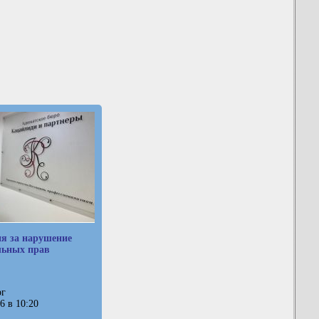
я за нарушение
льных прав
рг
6 в 10:20