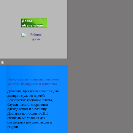
Наверняка вы слышали о высоком
качестве белорусского трикотажа
Даналина: брестский
трикотаж
для
женщин, мужчин и детей.
Белорусские костюмы, платья,
блузки, пальто, спортивная
одежда оптом и в розницу.
Доставка по России и СНГ,
специальные условия для
совместных покупок, акции и
скидки.