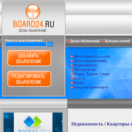
Поиск по доске объявлений
Доска объявлений
Каталог статей
Деятельность и услуги
Досуг и развлечения
Недвижимость
Обустройство
Отдых. Туризм. Спорт
Работа
Разное
Средства транспорта
Недвижимость
/
Квартиры 