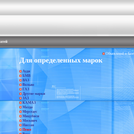
татей
Объявлений в базе
Для определенных марок
Ауди
БМВ
ВАЗ
Вольво
ГАЗ
Другие марки
ЗАЗ
КАМАЗ
Мазда
Мерседес
Мицубиси
Москвич
Ниссан
Пежо