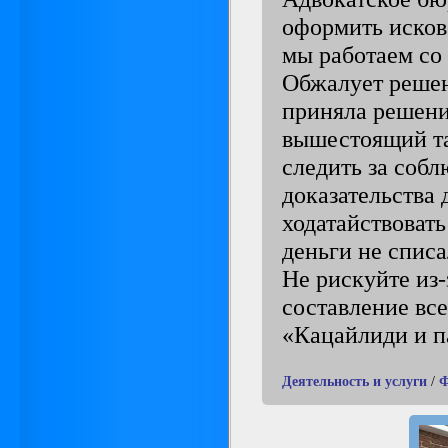
оформить исково
мы работаем со
Обжалует решен
приняла решени
вышестоящий та
следить за соб
доказательства 
ходатайствоват
деньги не списа
Не рискуйте из-
составление вс
«Кацайлиди и п
Деятельность и услуги
/
Ф