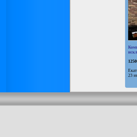
Комп
иск
1250
Екат
23 и