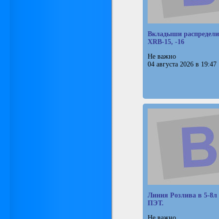
Вкладыши распредели
XRB-15, -16
Не важно
04 августа 2026 в 19:47
Линия Розлива в 5-8л
ПЭТ.
Не важно