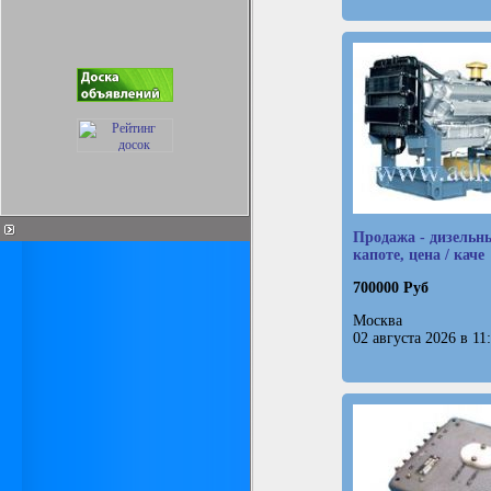
Продажа - дизельн
капоте, цена / каче
700000 Руб
Москва
02 августа 2026 в 11