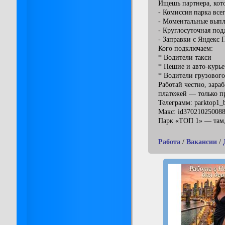
Ищешь партнера, кото
- Комиссия парка все
- Моментальные выпл
- Круглосуточная по
- Заправки с Яндекс 
Кого подключаем:
* Водители такси
* Пешие и авто-курье
* Водители грузового
Работай честно, зара
платежей — только п
Телеграмм: parktop1_
Макс: id370210250088
Парк «ТОП 1» — там,
Работа
/
Вакансии
/