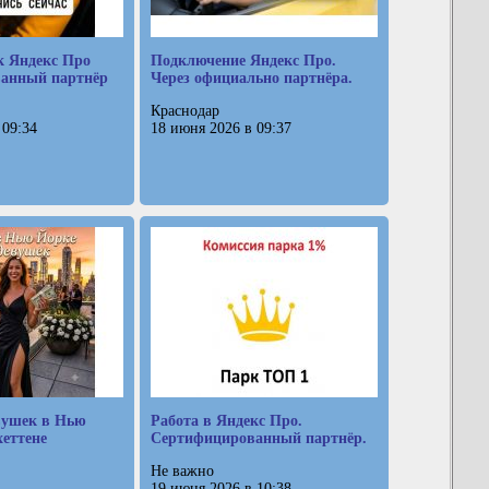
к Яндекс Про
Подключение Яндекс Про.
анный партнёр
Через официально партнёра.
Краснодар
 09:34
18 июня 2026 в 09:37
вушек в Нью
Работа в Яндекс Про.
еттене
Сертифицированный партнёр.
Не важно
19 июня 2026 в 10:38