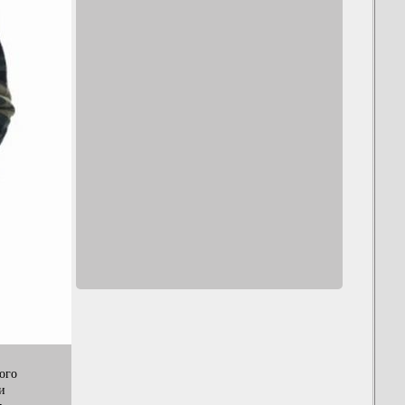
ого
и