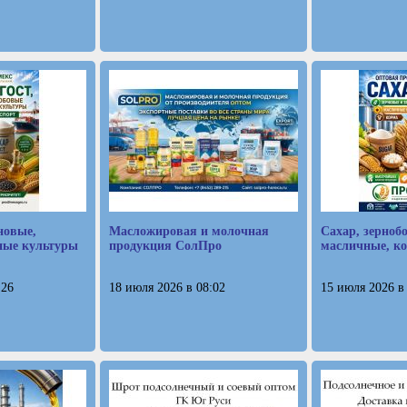
новые,
Масложировая и молочная
Сахар, зерноб
ные культуры
продукция СолПро
масличные, к
:26
18 июля 2026 в 08:02
15 июля 2026 в