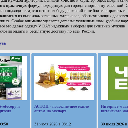
для мужской аудитории, ценящей качество и характер. Здесь мода и стил
я в практичную форму, подходящую для города, спорта и путешествий. 
о подходит тем, кто ценит свободу движений и не боится выражать сво
авливается из высококачественных материалов, обеспечивающих долговеч
овиях. Особое внимание уделяется деталям: усиленные швы, удобные кар
 всё это делает одежду V DAY надёжным выбором для активных мужчин.
словия оплаты и бесплатную доставку по всей России.
увь
vetocopy и
АСТОН - подсолнечное масло
Интернет-мага
одителя
оптом на экспорт
китайского ча
09:50
31 июля 2026 в 08:12
30 июля 2026 в