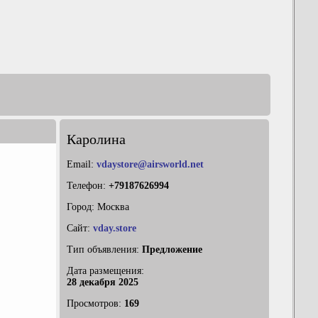
Каролина
Email:
vdaystore@airsworld.net
Телефон:
+79187626994
Город: Москва
Сайт:
vday.store
Тип объявления:
Предложение
Дата размещения:
28 декабря 2025
Просмотров:
169