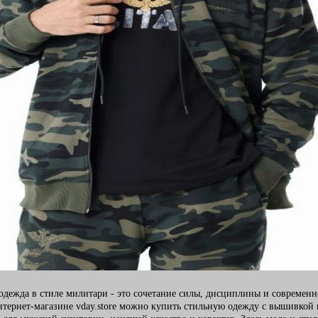
одежда в стиле милитари - это сочетание силы, дисциплины и современн
нтернет-магазине vday.store можно купить стильную одежду с вышивкой 