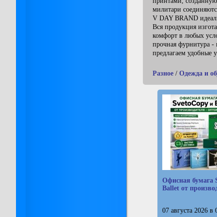
принтами, созданную 
милитари соединяютс
V DAY BRAND идеальн
Вся продукция изгот
комфорт в любых усл
прочная фурнитура -
предлагаем удобные у
Разное
/
Одежда и об
Офисная бумага S
Ballet от произв
07 августа 2026 в 