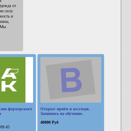
ь
Одежда от
ю силу.
ность и
маны,
 Мы
зин фермерского
Открыт приём в колледж.
я
Запишись на обучение.
40000 Руб
 09:45