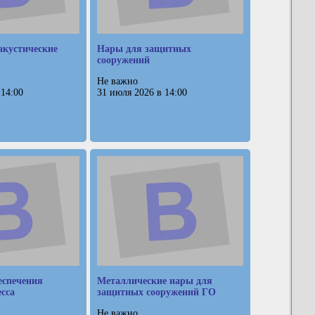
акустические
Нары для защитных
сооружений
Не важно
 14:00
31 июля 2026 в 14:00
еспечения
Металлические нары для
есса
защитных сооружений ГО
Не важно