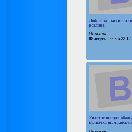
Любые запчасти к ли
розлива!
Не важно
08 августа 2026 в 22:17
Уплотнения для обжи
колпачка шампанског
Не важно