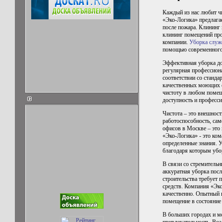
Каждый из нас любит чи
«Эко-Логика» предлага
после пожара. Клининг
клининг помещений про
компании.
Уборка служ
помощью современного
Эффективная уборка д
регулярная профессиона
соответствии со станд
качественных моющих с
чистоту в любом помещ
доступность и професс
Чистота – это внешност
работоспособность, сам
офисов в Москве – это 
«Эко-Логика» - это ко
определенные знания. У
благодаря которым убо
В связи со стремительн
аккуратная уборка посл
строительства требует
средств. Компания «Эк
качественно. Опытный 
помещение в состояние
В больших городах и м
привлекательность. Во