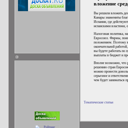
вложение сред
Вы решили вложить ден
Канары знамениты благо
Испании, где действую
испанскими властями, о
Налоговая политика, на
Евросоюз. Фирмы, появ
положением. Поэтому 
окончательной работой,
вы будете работать по
выплаты в бюджет и п
Вполне возможно, что 
решению стран Евросою
можно провести доволь
серьезное и ответствен
чем будет заниматься п
Тематические статьи