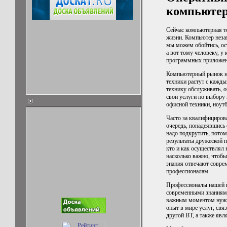
компьютеро
Сейчас компьютерная т
жизни. Компьютер незам
мы можем обойтись, ост
а вот тому человеку, у
программных приложени
Компьютерный рынок не
техники растут с кажды
технику обслуживать, о
свои услуги по выбору
офисной техники, ноут
Часто за квалифициро
очередь, понадеявшись 
надо подкрутить, потом
результаты дружеской 
кто и как осуществлял 
насколько важно, чтобы
знания отвечают совре
профессионалам.
Профессионалы нашей 
современными знаниями
важным моментом нужно
опыт в мире услуг, свя
другой ВТ, а также яв